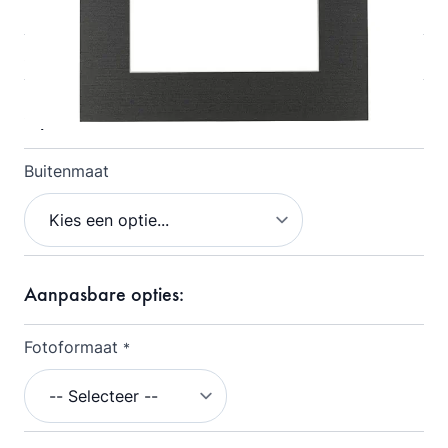
Op voorraad
SKU
144178
Opties
Buitenmaat
Aanpasbare opties:
Fotoformaat
*