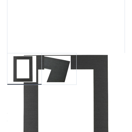
Een prachtig passe-partout met een zijden
oppervlak. Dit passe-partout geeft uw afbeelding
een luxe uitstraling!