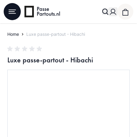
Ga naar de inhoud
Home
Luxe passe-partout - Hibachi
Luxe passe-partout - Hibachi