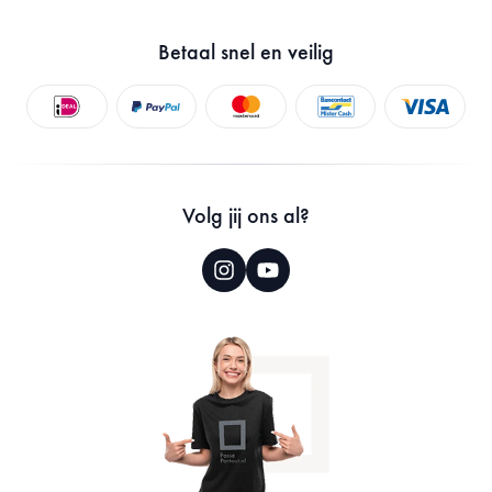
Gebruik
Een passepartout wordt
meestal in combinatie
Betaal snel en veilig
met een fotolijst
gebruikt.
Kleur binnenkern
Witte kern, white core
Volg jij ons al?
Oriëntatie
Portrait and Landscape
Handgemaakt
Ja
Merk
Bainbridge